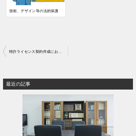
技術、デザイン等の法的保護
投
特許ライセンス契約作成における勘所
稿
ナ
ビ
最近の記事
ゲ
ー
シ
ョ
ン