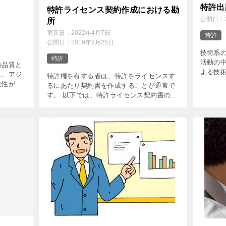
特許出
特許ライセンス契約作成における勘
公開日：
所
更新日：
2022年4月7日
特許
公開日：
2019年9月25日
技術系
特許
活動の
の品質と
よる技
し、アジ
特許権を有する者は、特許をライセンスす
事業活
位性がな
るにあたり契約書を作成することが通常で
す。も
がなくな
す。 以下では、特許ライセンス契約書の見
力には限
を維持強
るべき重要なポイント、すなわち、特許ラ
…]
イセンス契約の勘所について、ライセンサ
ー側の立場、ライセンシー側の […]