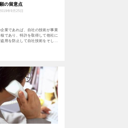
願の留意点
2019年9月25日
の企業であれば、自社の技術が事業
中核であり、特許を取得して他社に
術盗用を防止して自社技術をそして
動を守るということが必要となりま
っとも、企業経営を行う上では資金
りがあり、特許に費やせ […]