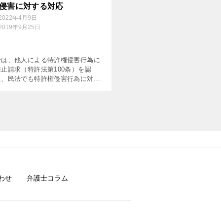
侵害に対する対応
2022年4月9日
2019年9月25日
では、他人による特許権侵害行為に
止請求（特許法第100条）を認
た、民法でも特許権侵害行為に対し
償請求（民法第709条）が認めら
ます。まず、特許権に基づいて権利
るのであれば、その前 […]
わせ
弁護士コラム