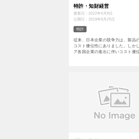
特許・知財経営
更新日：
2022年4月9日
公開日：
2019年9月25日
特許
従来、日本企業の競争力は、製品
コスト優位性にありました。しか
ア各国企業の進出に伴いコスト優
くなり、また品質の面でも優位差
ってきました。そのため、競争力
化するための戦略を提案する必要 [