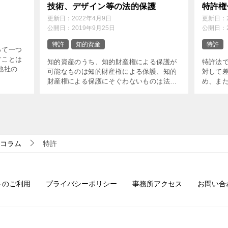
技術、デザイン等の法的保護
特許権
更新日：
2022年4月9日
更新日：
公開日：
2019年9月25日
公開日：
特許
知的資産
特許
って一つ
すことは
知的資産のうち、知的財産権による保護が
特許法
他社の技
可能なものは知的財産権による保護、知的
対して差
が、その
財産権による保護にそぐわないものは法律
め、ま
す。また
（不正競争防止法）や契約による保護が基
て損害賠
]
本的な保護手法となります。また人的資産
れてい
については、従業員自体の保護・ […]
行使をす
コラム
特許
トのご利用
プライバシーポリシー
事務所アクセス
お問い合