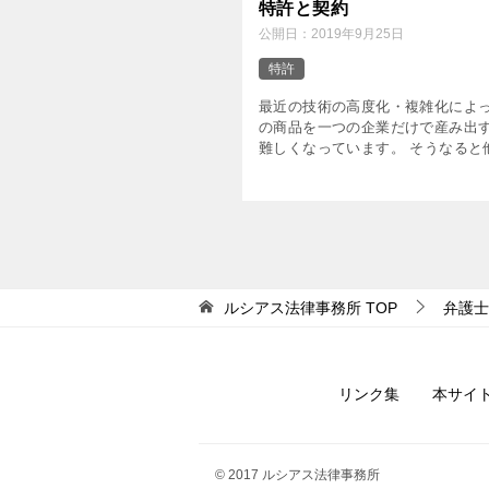
特許と契約
公開日：
2019年9月25日
特許
最近の技術の高度化・複雑化によ
の商品を一つの企業だけで産み出
難しくなっています。 そうなると
術力を借りることになるわけです
際には共同開発契約が締結されま
共同で開発を進めていく前提と […
ルシアス法律事務所
TOP
弁護士
リンク集
本サイ
© 2017 ルシアス法律事務所