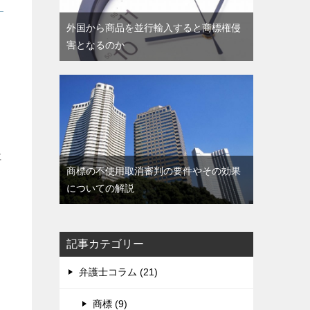
外国から商品を並行輸入すると商標権侵
害となるのか
社
商標の不使用取消審判の要件やその効果
についての解説
記事カテゴリー
弁護士コラム (21)
商標 (9)