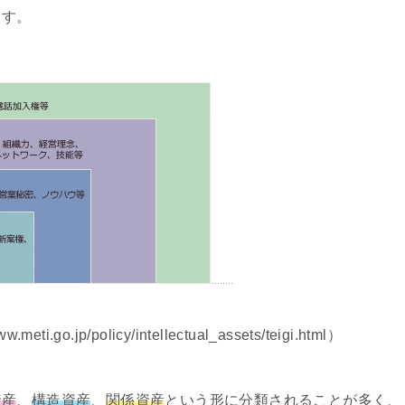
ます。
go.jp/policy/intellectual_assets/teigi.html）
資産
、
構造資産
、
関係資産
という形に分類されることが多く、